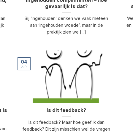
ld,
Ingehouden complimenten – hoe
gevaarlijk is dat?
dan
Bij ‘ingehouden’ denken we vaak meteen
We
ijk
aan ‘ingehouden woede’, maar in de
en 
praktijk zien we [...]
04
jun
 is
Is dit feedback?
Is dit feedback? Maar hoe geef ik dan
jven
feedback? Dit zijn misschien wel de vragen