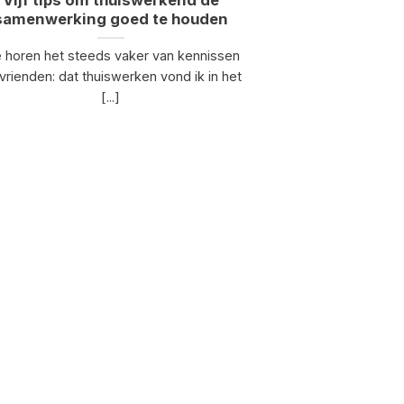
Vijf tips om thuiswerkend de
samenwerking goed te houden
 horen het steeds vaker van kennissen
vrienden: dat thuiswerken vond ik in het
[...]