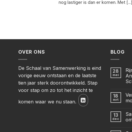
nog lastiger is dan er komen. Met [...
OVER ONS
BLOG
De Schaal van Samenwerking is eind
Ri
28
vorige eeuw ontstaan en de laatste
mei
An
Sc
tien jaar sterk doorontwikkeld. Stap
voor stap om zo tot het inzicht te
Ve
18
mrt
mo
komen waar we nu staan.
Sa
13
dec
om