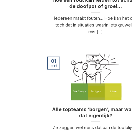
Hoe een fout kan leiden tot schu
de doofpot of groei…
Iedereen maakt fouten… Hoe kan het 
toch dat in situaties waarin iets gruwel
mis [...]
01
mei
Alle topteams ‘borgen’, maar wat
dat eigenlijk?
Ze zeggen wel eens dat aan de top bli