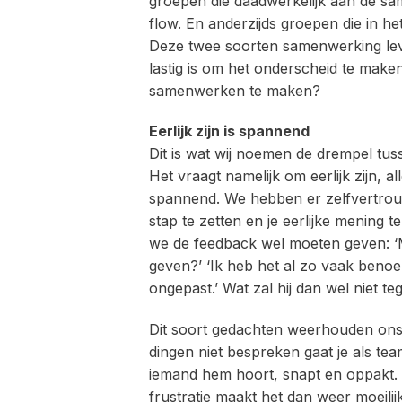
groepen die daadwerkelijk aan de s
flow. En anderzijds groepen die in h
Deze twee soorten samenwerking leve
lastig is om het onderscheid te make
samenwerken te maken?
Eerlijk zijn is spannend
Dit is wat wij noemen de drempel tu
Het vraagt namelijk om eerlijk zijn, al
spannend. We hebben er zelfvertrouw
stap te zetten en je eerlijke mening
we de feedback wel moeten geven: ‘M
geven?’ ‘Ik heb het al zo vaak benoe
ongepast.’ Wat zal hij dan wel niet t
Dit soort gedachten weerhouden ons
dingen niet bespreken gaat je als t
iemand hem hoort, snapt en oppakt. Ma
frustratie maakt het dan weer moeilij