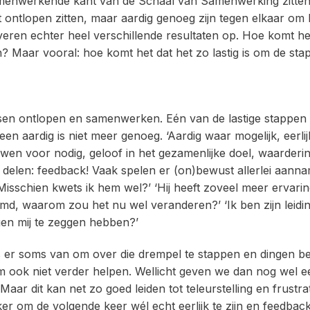
amenwerkende kant van de Schaal van Samenwerking zitte
et ontlopen zitten, maar aardig genoeg zijn tegen elkaar om
ren echter heel verschillende resultaten op. Hoe komt he
n? Maar vooral: hoe komt het dat het zo lastig is om de sta
ssen ontlopen en samenwerken. Eén van de lastige stappen
leen aardig is niet meer genoeg. ‘Aardig waar mogelijk, eerlijk
en voor nodig, geloof in het gezamenlijke doel, waarderin
 te delen: feedback! Vaak spelen er (on)bewust allerlei aan
isschien kwets ik hem wel?’ ‘Hij heeft zoveel meer ervari
md, waarom zou het nu wel veranderen?’ ‘Ik ben zijn leidi
egen mij te zeggen hebben?’
 er soms van om over die drempel te stappen en dingen b
eam ook niet verder helpen. Wellicht geven we dan nog wel 
ar dit kan net zo goed leiden tot teleurstelling en frustra
ker om de volgende keer wél echt eerlijk te zijn en feedbac