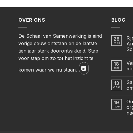
OVER ONS
BLOG
De Schaal van Samenwerking is eind
Ri
28
vorige eeuw ontstaan en de laatste
mei
An
Sc
tien jaar sterk doorontwikkeld. Stap
voor stap om zo tot het inzicht te
Ve
18
mrt
mo
komen waar we nu staan.
Sa
13
dec
om
On
19
nov
or
na