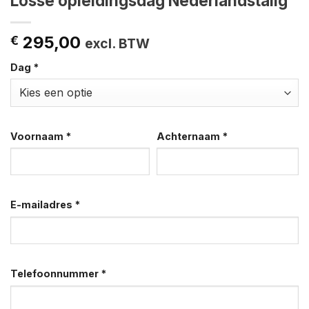
Losse opleidingsdag Nederlandstalig
295,00
€
excl. BTW
Dag
Alternative:
*
Voornaam
*
Achternaam
*
E-mailadres
*
Telefoonnummer
*