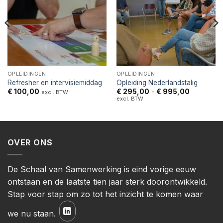
OPLEIDINGEN
OPLEIDINGEN
Refresher en intervisiemiddag
Opleiding Nederlandstalig
Prijsklasse
€
100,00
€
295,00
-
€
995,00
excl. BTW
€ 295,00
excl. BTW
tot
€ 995,00
OVER ONS
De Schaal van Samenwerking is eind vorige eeuw
ontstaan en de laatste tien jaar sterk doorontwikkeld.
Stap voor stap om zo tot het inzicht te komen waar
we nu staan.