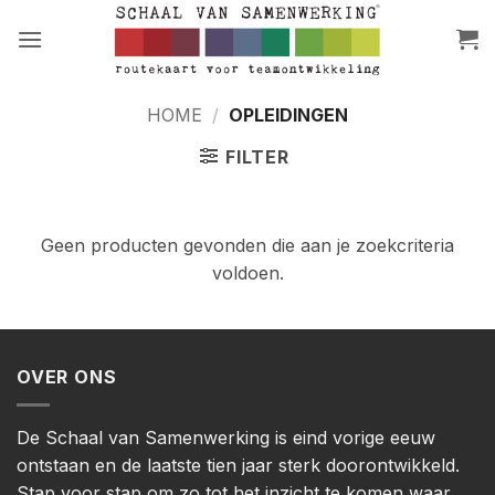
Ga
naar
inhoud
HOME
/
OPLEIDINGEN
FILTER
Geen producten gevonden die aan je zoekcriteria
voldoen.
OVER ONS
De Schaal van Samenwerking is eind vorige eeuw
ontstaan en de laatste tien jaar sterk doorontwikkeld.
Stap voor stap om zo tot het inzicht te komen waar