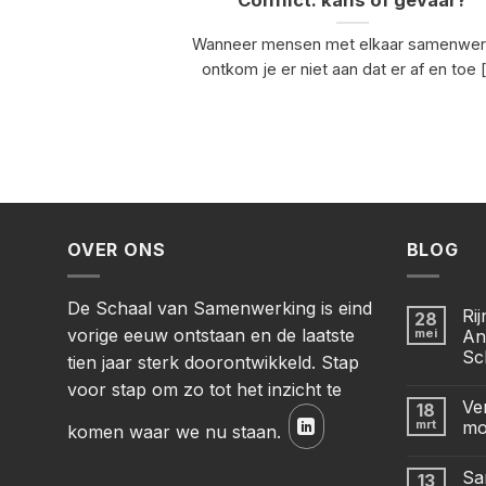
Conflict: kans of gevaar?
Wanneer mensen met elkaar samenwe
ontkom je er niet aan dat er af en toe [.
OVER ONS
BLOG
De Schaal van Samenwerking is eind
Ri
28
vorige eeuw ontstaan en de laatste
mei
An
Sc
tien jaar sterk doorontwikkeld. Stap
voor stap om zo tot het inzicht te
Ve
18
mrt
mo
komen waar we nu staan.
Sa
13