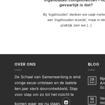
Ingehouden complimenten – h
gevaarlijk is dat?
Bij ‘ingehouden’ denken we vaak met
aan ‘ingehouden woede’, maar in de
praktijk zien we [...]
OVER ONS
BLOG
De Schaal van Samenwerking is eind
Ri
28
vorige eeuw ontstaan en de laatste
mei
An
Sc
tien jaar sterk doorontwikkeld. Stap
voor stap om zo tot het inzicht te
Ve
18
mrt
mo
komen waar we nu staan.