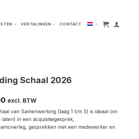
NSTEN
VERTALINGEN
CONTACT
ding Schaal 2026
Prijsklasse:
00
excl. BTW
€ 144,00
aal van Samenwerking (laag 1 t/m 5) is ideaal om
tot
laten) in een acquisitiegesprek,
€ 396,00
teamoverleg, gesprekken met een medewerker en