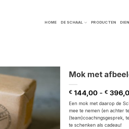
HOME
DE SCHAAL
PRODUCTEN
DIE
Mok met afbeel
144,00
-
396,
€
€
Een mok met daarop de Sch
mee te nemen (en achter te 
(team)coachingsgesprek, 
te schenken als cadeau!