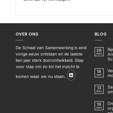
OVER ONS
BLOG
De Schaal van Samenwerking is eind
Ri
28
vorige eeuw ontstaan en de laatste
mei
An
Sc
tien jaar sterk doorontwikkeld. Stap
voor stap om zo tot het inzicht te
Ve
18
mrt
mo
komen waar we nu staan.
Sa
13
dec
om
On
19
nov
or