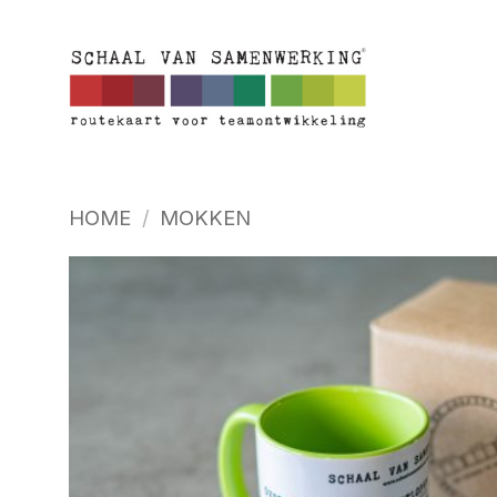
Ga
naar
inhoud
HOME
/
MOKKEN