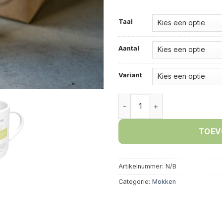
Alternative:
Taal
Aantal
Variant
Mok met afbeelding Schaal 
TOEV
Artikelnummer:
N/B
Categorie:
Mokken