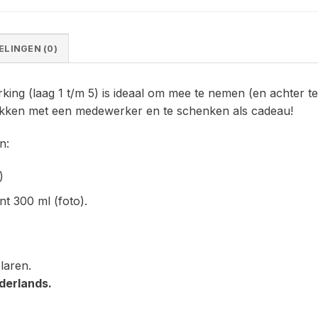
LINGEN (0)
 (laag 1 t/m 5) is ideaal om mee te nemen (en achter te l
ekken met een medewerker en te schenken als cadeau!
n:
)
t 300 ml (foto).
laren.
erlands.