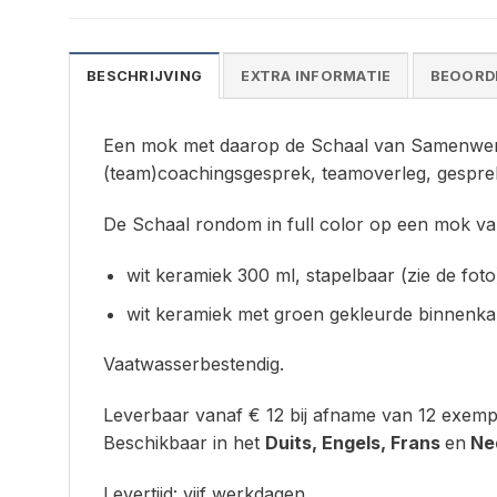
BESCHRIJVING
EXTRA INFORMATIE
BEOORDE
Een mok met daarop de Schaal van Samenwerking
(team)coachingsgesprek, teamoverleg, gespr
De Schaal rondom in full color op een mok va
wit keramiek 300 ml, stapelbaar (zie de foto
wit keramiek met groen gekleurde binnenkan
Vaatwasserbestendig.
Leverbaar vanaf € 12 bij afname van 12 exemp
Beschikbaar in het
Duits, Engels, Frans
en
Ned
Levertijd: vijf werkdagen.