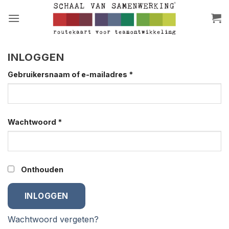
Ga
naar
inhoud
INLOGGEN
Vereist
Gebruikersnaam of e-mailadres
*
Vereist
Wachtwoord
*
Alternative:
Onthouden
INLOGGEN
Wachtwoord vergeten?