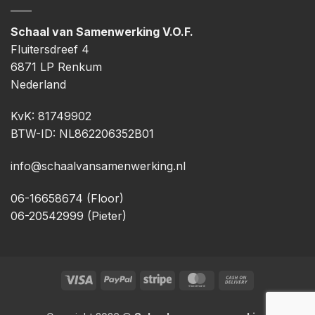
Schaal van Samenwerking V.O.F.
Fluitersdreef 4
6871 LP Renkum
Nederland
KvK: 81749902
BTW-ID: NL862206352B01
info@schaalvansamenwerking.nl
06-16658674 (Floor)
06-20542999 (Pieter)
Visa
PayPal
Streep
MasterCard
Rembours