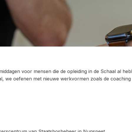
e middagen voor mensen die de opleiding in de Schaal al h
al, we oefenen met nieuwe werkvormen zoals de coaching t
zoekerscentrum van Staatsbosbeheer in Nunspeet.