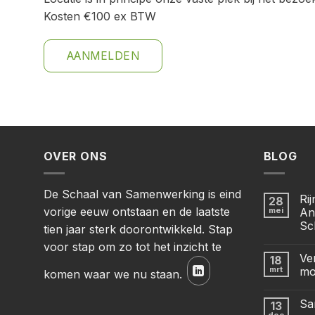
Kosten €100 ex BTW
AANMELDEN
OVER ONS
BLOG
De Schaal van Samenwerking is eind
Ri
28
vorige eeuw ontstaan en de laatste
mei
An
Sc
tien jaar sterk doorontwikkeld. Stap
voor stap om zo tot het inzicht te
Ve
18
mrt
mo
komen waar we nu staan.
Sa
13