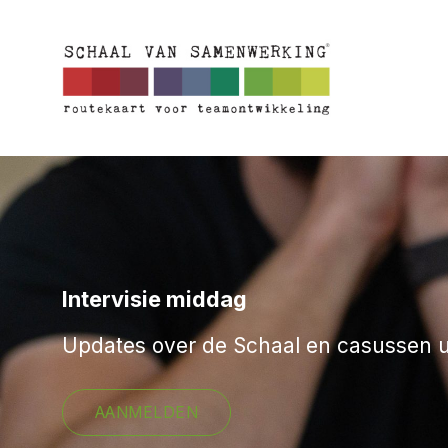
Ga
naar
inhoud
Intervisie middag
Updates over de Schaal en casussen u
AANMELDEN